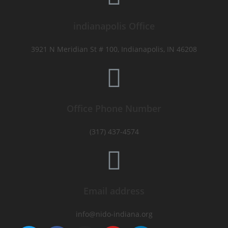
indianapolis Office
3921 N Meridian St # 100, Indianapolis, IN 46208
Office Phone Number
(317) 437-4574
Email address
info@nido-indiana.org